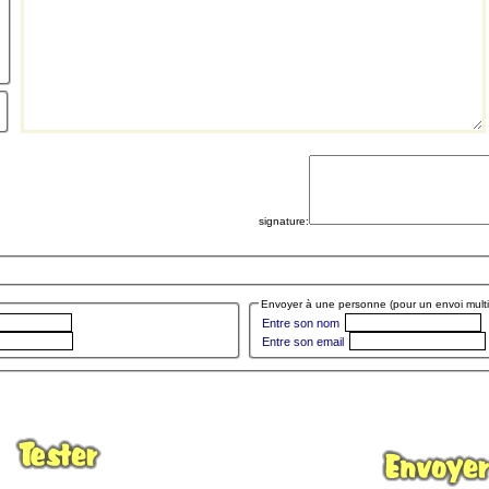
signature:
Envoyer à une personne (pour un envoi multip
Entre son nom
Entre son email