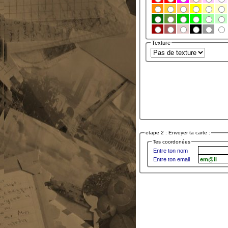
Texture
etape 2 : Envoyer ta carte :
Tes coordonées
Entre ton nom
Entre ton email