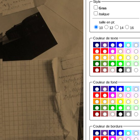
Style
Gras
Italique
taille en pt:
10
12
14
16
Couleur de texte
Couleur de fond
Couleur de bordure