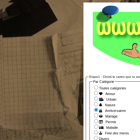
Etape1 : Choisi la cartes que tu s
Par Catégorie
Toutes catégories
Amour
Urbain
Nature
Anniversaires
Mariage
Permis
Maladie
Fete des meres
Divers