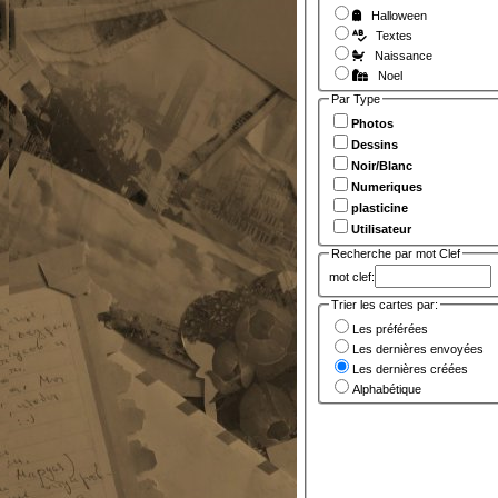
Halloween
Textes
Naissance
Noel
Par Type
Photos
Dessins
Noir/Blanc
Numeriques
plasticine
Utilisateur
Recherche par mot Clef
mot clef:
Trier les cartes par:
Les préférées
Les dernières envoyées
Les dernières créées
Alphabétique