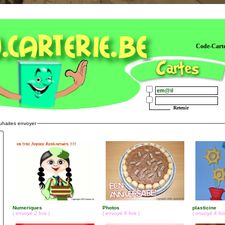
Code-Cart
Retenir
ouhaites envoyer